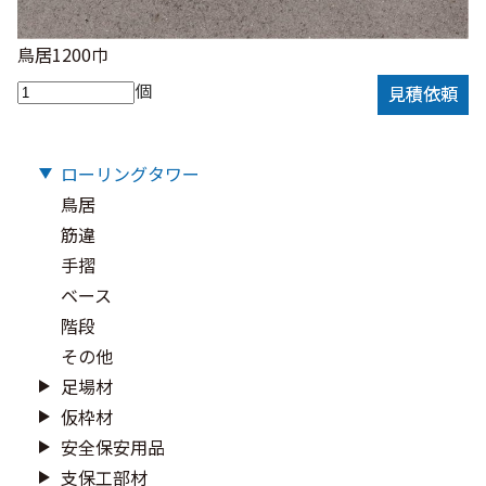
鳥居1200巾
個
見積依頼
ローリングタワー
鳥居
筋違
手摺
ベース
階段
その他
足場材
仮枠材
安全保安用品
支保工部材