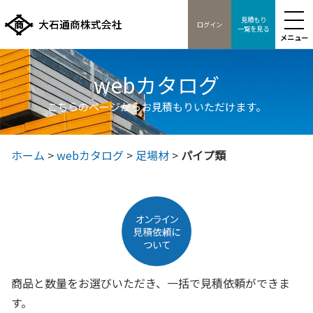
見積もり
ログイン
一覧を見る
メニュー
webカタログ
こちらのページからお見積もりいただけます。
ホーム
>
webカタログ
>
足場材
>
パイプ類
商品と数量をお選びいただき、一括で見積依頼ができま
す。