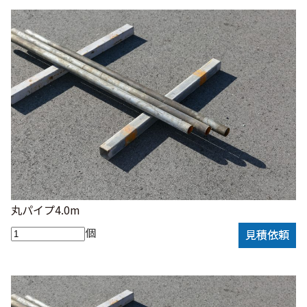
丸パイプ4.0m
個
見積依頼