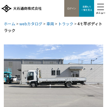
見積もり
ログイン
一覧を見る
メニュー
ホーム
>
webカタログ
>
車両
>
トラック
>
4ｔ平ボディト
ラック