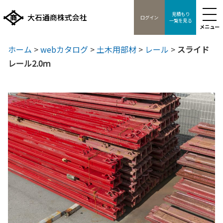
見積もり
ログイン
一覧を見る
メニュー
ホーム
>
webカタログ
>
土木用部材
>
レール
>
スライド
レール2.0ｍ