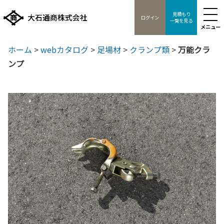
見積もり
ログイン
一覧を見る
メニュー
ホーム
>
webカタログ
>
足場材
>
クランプ類
>
万能クラ
ンプ