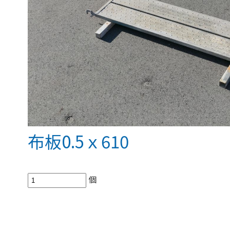
布板0.5ｘ610
個